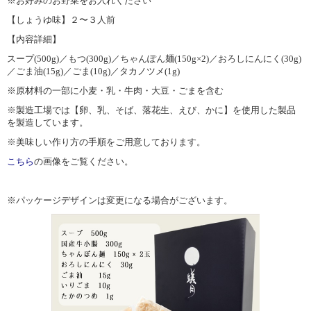
※お好みのお野菜をお入れください
【しょうゆ味】２〜３人前
【内容詳細】
スープ(500g)／もつ(300g)／ちゃんぽん麺(150g×2)／おろしにんにく(30g)
／ごま油(15g)／ごま(10g)／タカノツメ(1g)
※原材料の一部に小麦・乳・牛肉・大豆・ごまを含む
※製造工場では【卵、乳、そば、落花生、えび、かに】を使用した製品
を製造しています。
※美味しい作り方の手順をご用意しております。
こちら
の画像をご覧ください。
※パッケージデザインは変更になる場合がございます。