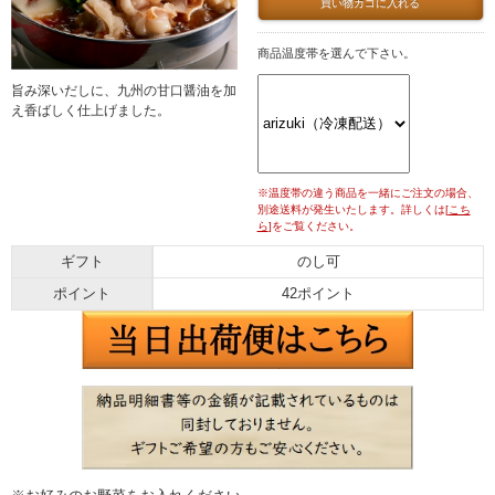
買い物カゴに入れる
商品温度帯を選んで下さい。
旨み深いだしに、九州の甘口醤油を加
え香ばしく仕上げました。
※温度帯の違う商品を一緒にご注文の場合、
別途送料が発生いたします。詳しくは[
こち
ら
]をご覧ください。
ギフト
のし可
ポイント
42ポイント