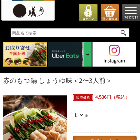
赤のもつ鍋 しょうゆ味＜2〜3人前＞
4,536円（税込）
個