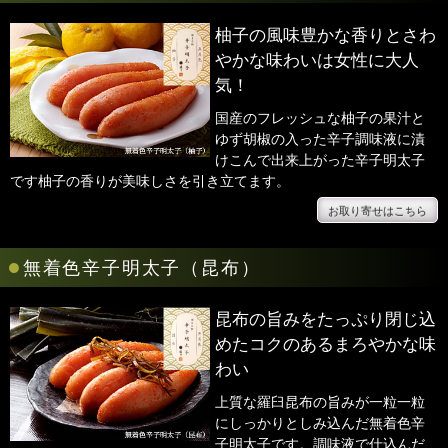
柚子の風味豊かな香りとさわ
やかな味わいは女性に大人
気！
国産のフレッシュな柚子の果汁と
ゆず胡椒の入った辛子調味液に漬
けこんで出来上がった辛子明太子
です柚子の香りが美味しさを引き立てます。
お取り寄せはこちら
●
無着色辛子明太子（昆布）
昆布の旨みをたっぷり閉じ込
めたコクのあるまろやかな味
わい
上質な羅臼昆布の旨みが一粒一粒
にしっかりとしみ込んだ無着色辛
子明太子です。調味液で仕込んだ