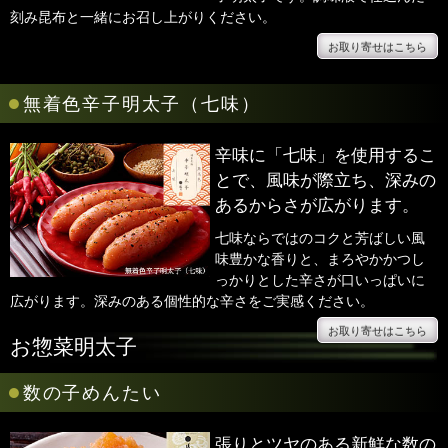
刻み昆布と一緒にお召し上がりください。
お取り寄せはこちら
●
無着色辛子明太子（七味）
辛味に「七味」を使用するこ
とで、風味が際立ち、深みの
あるからさが広がります。
七味ならではのコクと芳ばしい風
味豊かな香りと、まろやかかつし
っかりとした辛さが口いっぱいに
広がります。深みのある個性的な辛さをご実感ください。
お取り寄せはこちら
お惣菜明太子
●
数の子めんたい
張りとツヤのある新鮮な数の