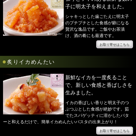
子に明太子を和えました。
シャキっとした歯ごたえに明太子
のプチプチとした食感が癖になる
贅沢な逸品です。ご飯やお茶漬
け、酒の肴にも最適です。
お取り寄せはこちら
●
炙りイカめんたい
新鮮なイカを一度炙ること
で、新しい食感と香ばしさを
生みました。
イカの香ばしい香りと明太子のつ
ぶつぶとした食感が絶妙です。茹
でたスパゲッティに溶かしたバタ
ーと和えるだけで、簡単イカめんたいパスタの出来上がり！
お取り寄せはこちら