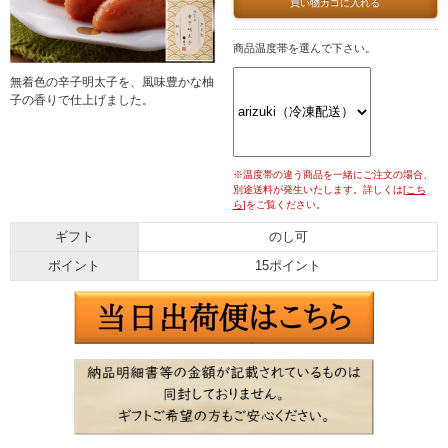
買い物カゴに入れる
商品温度帯を選んで下さい。
無着色の辛子明太子を、風味豊かな柚
子の香りで仕上げました。
※温度帯の違う商品を一緒にご注文の場合、
別途送料が発生いたします。詳しくは[
こち
ら
]をご覧ください。
ギフト
のし可
ポイント
15ポイント