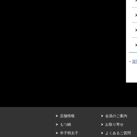
質
店舗情報
会員のご案内
もつ鍋
お取り寄せ
辛子明太子
よくあるご質問