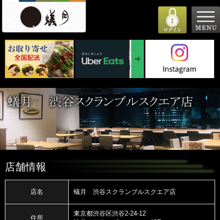
店舗情報
店名
蟻月 渋谷スクランブルスクエア店
東京都渋谷区渋谷2-24-12
住所