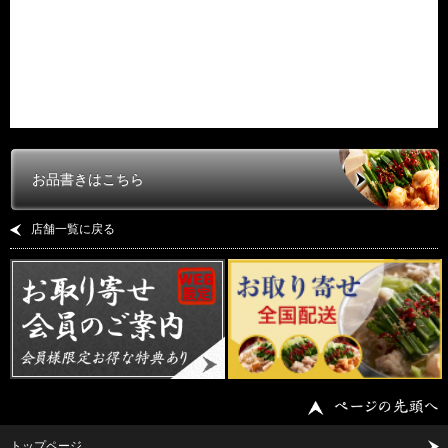
お品書きはこちら
店舗一覧に戻る
トップページ