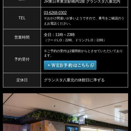
JR東日本東京駅構内1階 グランスタ八重北内
03-6268-0302
TEL
※おかけ間違いが多いようですので、番号をご確認のう
えお電話ください。
全日：11時～23時
営業時間
（フードL.O：22時、ドリンクL.O：22時）
※ご予約の受付は2週間前からとさせていただいており
ます。
予約受付
定休日
グランスタ八重北の休館日に準ずる