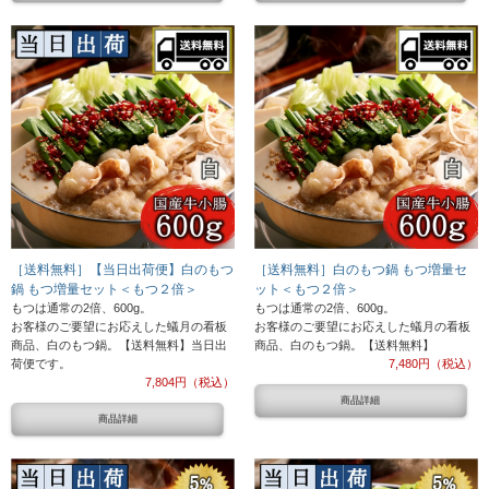
［送料無料］【当日出荷便】白のもつ
［送料無料］白のもつ鍋 もつ増量セ
鍋 もつ増量セット＜もつ２倍＞
ット＜もつ２倍＞
もつは通常の2倍、600g。
もつは通常の2倍、600g。
お客様のご要望にお応えした蟻月の看板
お客様のご要望にお応えした蟻月の看板
商品、白のもつ鍋。【送料無料】当日出
商品、白のもつ鍋。【送料無料】
荷便です。
7,480円（税込）
7,804円（税込）
商品詳細
商品詳細