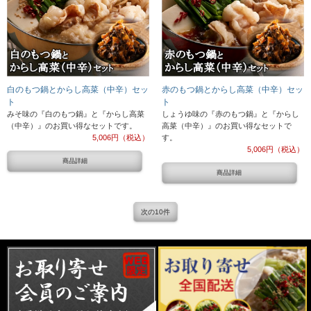
白のもつ鍋とからし高菜（中辛）セッ
赤のもつ鍋とからし高菜（中辛）セッ
ト
ト
みそ味の『白のもつ鍋』と『からし高菜
しょうゆ味の『赤のもつ鍋』と『からし
（中辛）』のお買い得なセットです。
高菜（中辛）』のお買い得なセットで
5,006円（税込）
す。
5,006円（税込）
商品詳細
商品詳細
次の10件