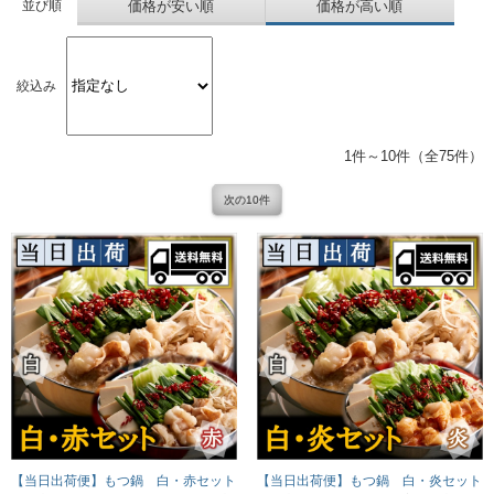
並び順
価格が安い順
価格が高い順
絞込み
1件～10件（全75件）
次の10件
【当日出荷便】もつ鍋 白・赤セット
【当日出荷便】もつ鍋 白・炎セット